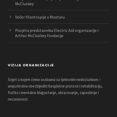
McCluskey
Večer filantropije u Mostaru
Posjeta predstavnika Electric Aid organizacije i
Arthur McCluskey fondacije
VIZIJA ORGANIZACIJE
Svijet u kojem ćemo osobama sa tjelesnim nedostatkom –
amputircima obezbijediti besplatne proteze i rehabilitaciju,
fizičko i mentalno blagostanje, obrazovanje, zaposlenje i
nezavisnost.