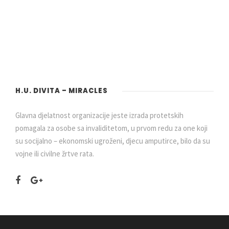
H.U. DIVITA – MIRACLES
Glavna djelatnost organizacije jeste izrada protetskih
pomagala za osobe sa invaliditetom, u prvom redu za one koji
su socijalno – ekonomski ugroženi, djecu amputirce, bilo da su
vojne ili civilne žrtve rata.