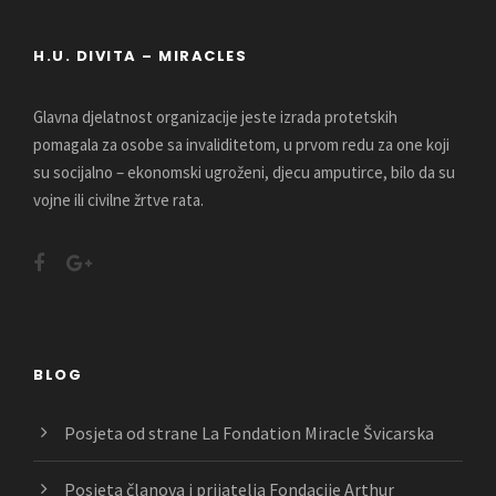
H.U. DIVITA – MIRACLES
Glavna djelatnost organizacije jeste izrada protetskih
pomagala za osobe sa invaliditetom, u prvom redu za one koji
su socijalno – ekonomski ugroženi, djecu amputirce, bilo da su
vojne ili civilne žrtve rata.
BLOG
Posjeta od strane La Fondation Miracle Švicarska
Posjeta članova i prijatelja Fondacije Arthur